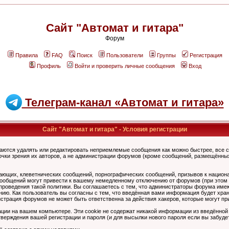
Сайт "Автомат и гитара"
Форум
Правила
FAQ
Поиск
Пользователи
Группы
Регистрация
Профиль
Войти и проверить личные сообщения
Вход
Телеграм-канал «Автомат и гитара»
Сайт "Автомат и гитара" - Условия регистрации
аются удалять или редактировать неприемлемые сообщения как можно быстрее, все 
очки зрения их авторов, а не администрации форумов (кроме сообщений, размещённы
ающих, клеветнических сообщений, порнографических сообщений, призывов к национ
общений могут привести к вашему немедленному отключению от форумов (при этом ва
роведения такой политики. Вы соглашаетесь с тем, что администраторы форума имеют
ию. Как пользователь вы согласны с тем, что введённая вами информация будет хран
страция форумов не может быть ответственна за действия хакеров, которые могут при
ции на вашем компьютере. Эти cookie не содержат никакой информации из введённой
верждения вашей регистрации и пароля (и для высылки нового пароля если вы забуде