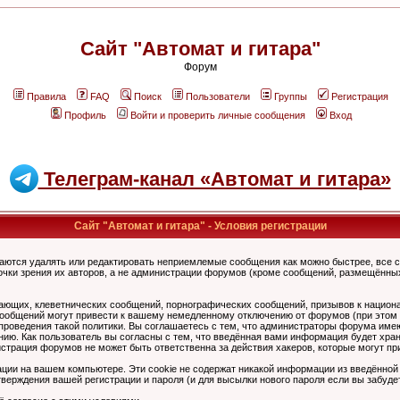
Сайт "Автомат и гитара"
Форум
Правила
FAQ
Поиск
Пользователи
Группы
Регистрация
Профиль
Войти и проверить личные сообщения
Вход
Телеграм-канал «Автомат и гитара»
Сайт "Автомат и гитара" - Условия регистрации
аются удалять или редактировать неприемлемые сообщения как можно быстрее, все 
очки зрения их авторов, а не администрации форумов (кроме сообщений, размещённы
ающих, клеветнических сообщений, порнографических сообщений, призывов к национ
общений могут привести к вашему немедленному отключению от форумов (при этом ва
роведения такой политики. Вы соглашаетесь с тем, что администраторы форума имеют
ию. Как пользователь вы согласны с тем, что введённая вами информация будет хран
страция форумов не может быть ответственна за действия хакеров, которые могут при
ции на вашем компьютере. Эти cookie не содержат никакой информации из введённой
верждения вашей регистрации и пароля (и для высылки нового пароля если вы забуде