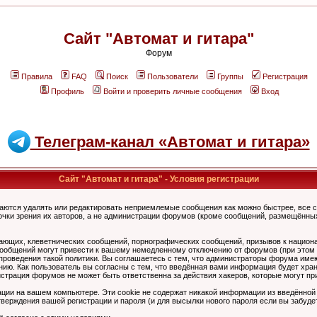
Сайт "Автомат и гитара"
Форум
Правила
FAQ
Поиск
Пользователи
Группы
Регистрация
Профиль
Войти и проверить личные сообщения
Вход
Телеграм-канал «Автомат и гитара»
Сайт "Автомат и гитара" - Условия регистрации
аются удалять или редактировать неприемлемые сообщения как можно быстрее, все 
очки зрения их авторов, а не администрации форумов (кроме сообщений, размещённы
ающих, клеветнических сообщений, порнографических сообщений, призывов к национ
общений могут привести к вашему немедленному отключению от форумов (при этом ва
роведения такой политики. Вы соглашаетесь с тем, что администраторы форума имеют
ию. Как пользователь вы согласны с тем, что введённая вами информация будет хран
страция форумов не может быть ответственна за действия хакеров, которые могут при
ции на вашем компьютере. Эти cookie не содержат никакой информации из введённой
верждения вашей регистрации и пароля (и для высылки нового пароля если вы забуде