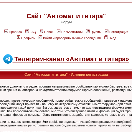
Сайт "Автомат и гитара"
Форум
Правила
FAQ
Поиск
Пользователи
Группы
Регистрация
Профиль
Войти и проверить личные сообщения
Вход
Телеграм-канал «Автомат и гитара»
Сайт "Автомат и гитара" - Условия регистрации
аются удалять или редактировать неприемлемые сообщения как можно быстрее, все 
очки зрения их авторов, а не администрации форумов (кроме сообщений, размещённы
ающих, клеветнических сообщений, порнографических сообщений, призывов к национ
общений могут привести к вашему немедленному отключению от форумов (при этом ва
роведения такой политики. Вы соглашаетесь с тем, что администраторы форума имеют
ию. Как пользователь вы согласны с тем, что введённая вами информация будет хран
страция форумов не может быть ответственна за действия хакеров, которые могут при
ции на вашем компьютере. Эти cookie не содержат никакой информации из введённой
верждения вашей регистрации и пароля (и для высылки нового пароля если вы забуде