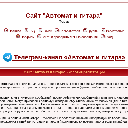
Сайт "Автомат и гитара"
Форум
Правила
FAQ
Поиск
Пользователи
Группы
Регистрация
Профиль
Войти и проверить личные сообщения
Вход
Телеграм-канал «Автомат и гитара»
Сайт "Автомат и гитара" - Условия регистрации
аются удалять или редактировать неприемлемые сообщения как можно быстрее, все 
очки зрения их авторов, а не администрации форумов (кроме сообщений, размещённы
ающих, клеветнических сообщений, порнографических сообщений, призывов к национ
общений могут привести к вашему немедленному отключению от форумов (при этом ва
роведения такой политики. Вы соглашаетесь с тем, что администраторы форума имеют
ию. Как пользователь вы согласны с тем, что введённая вами информация будет хран
страция форумов не может быть ответственна за действия хакеров, которые могут при
ции на вашем компьютере. Эти cookie не содержат никакой информации из введённой
верждения вашей регистрации и пароля (и для высылки нового пароля если вы забуде