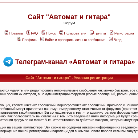
Сайт "Автомат и гитара"
Форум
Правила
FAQ
Поиск
Пользователи
Группы
Регистрация
Профиль
Войти и проверить личные сообщения
Вход
Телеграм-канал «Автомат и гитара»
Сайт "Автомат и гитара" - Условия регистрации
аются удалять или редактировать неприемлемые сообщения как можно быстрее, все 
очки зрения их авторов, а не администрации форумов (кроме сообщений, размещённы
ающих, клеветнических сообщений, порнографических сообщений, призывов к национ
общений могут привести к вашему немедленному отключению от форумов (при этом ва
роведения такой политики. Вы соглашаетесь с тем, что администраторы форума имеют
ию. Как пользователь вы согласны с тем, что введённая вами информация будет хран
страция форумов не может быть ответственна за действия хакеров, которые могут при
ции на вашем компьютере. Эти cookie не содержат никакой информации из введённой
верждения вашей регистрации и пароля (и для высылки нового пароля если вы забуде