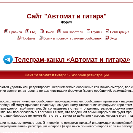
Сайт "Автомат и гитара"
Форум
Правила
FAQ
Поиск
Пользователи
Группы
Регистрация
Профиль
Войти и проверить личные сообщения
Вход
Телеграм-канал «Автомат и гитара»
Сайт "Автомат и гитара" - Условия регистрации
аются удалять или редактировать неприемлемые сообщения как можно быстрее, все 
очки зрения их авторов, а не администрации форумов (кроме сообщений, размещённы
ающих, клеветнических сообщений, порнографических сообщений, призывов к национ
общений могут привести к вашему немедленному отключению от форумов (при этом ва
роведения такой политики. Вы соглашаетесь с тем, что администраторы форума имеют
ию. Как пользователь вы согласны с тем, что введённая вами информация будет хран
страция форумов не может быть ответственна за действия хакеров, которые могут при
ции на вашем компьютере. Эти cookie не содержат никакой информации из введённой
верждения вашей регистрации и пароля (и для высылки нового пароля если вы забуде