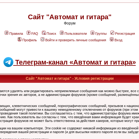
Сайт "Автомат и гитара"
Форум
Правила
FAQ
Поиск
Пользователи
Группы
Регистрация
Профиль
Войти и проверить личные сообщения
Вход
Телеграм-канал «Автомат и гитара»
Сайт "Автомат и гитара" - Условия регистрации
аются удалять или редактировать неприемлемые сообщения как можно быстрее, все 
очки зрения их авторов, а не администрации форумов (кроме сообщений, размещённы
ающих, клеветнических сообщений, порнографических сообщений, призывов к национ
общений могут привести к вашему немедленному отключению от форумов (при этом ва
роведения такой политики. Вы соглашаетесь с тем, что администраторы форума имеют
ию. Как пользователь вы согласны с тем, что введённая вами информация будет хран
страция форумов не может быть ответственна за действия хакеров, которые могут при
ции на вашем компьютере. Эти cookie не содержат никакой информации из введённой
верждения вашей регистрации и пароля (и для высылки нового пароля если вы забуде