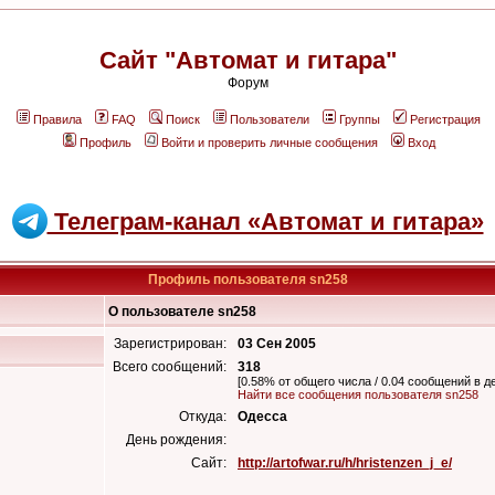
Сайт "Автомат и гитара"
Форум
Правила
FAQ
Поиск
Пользователи
Группы
Регистрация
Профиль
Войти и проверить личные сообщения
Вход
Телеграм-канал «Автомат и гитара»
Профиль пользователя sn258
О пользователе sn258
Зарегистрирован:
03 Сен 2005
Всего сообщений:
318
[0.58% от общего числа / 0.04 сообщений в д
Найти все сообщения пользователя sn258
Откуда:
Одесса
День рождения:
Сайт:
http://artofwar.ru/h/hristenzen_j_e/