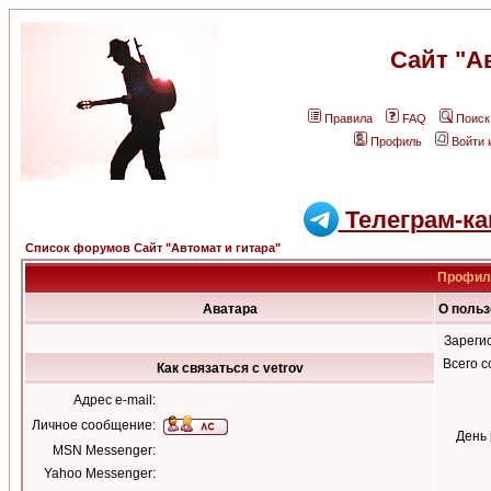
Сайт "А
Правила
FAQ
Поиск
Профиль
Войти 
Телеграм-ка
Список форумов Сайт "Автомат и гитара"
Профиль
Аватара
О польз
Зареги
Всего 
Как связаться с vetrov
Адрес e-mail:
Личное сообщение:
День
MSN Messenger:
Yahoo Messenger: