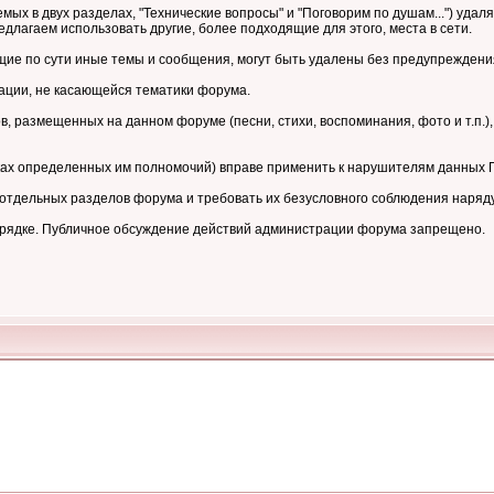
мых в двух разделах, "Технические вопросы" и "Поговорим по душам...") уд
длагаем использовать другие, более подходящие для этого, места в сети.
е по сути иные темы и сообщения, могут быть удалены без предупреждени
ции, не касающейся тематики форума.
 размещенных на данном форуме (песни, стихи, воспоминания, фото и т.п.),
ках определенных им полномочий) вправе применить к нарушителям данных
тдельных разделов форума и требовать их безусловного соблюдения наряд
орядке. Публичное обсуждение действий администрации форума запрещено.