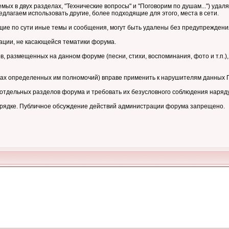
мых в двух разделах, "Технические вопросы" и "Поговорим по душам...") уд
длагаем использовать другие, более подходящие для этого, места в сети.
е по сути иные темы и сообщения, могут быть удалены без предупреждени
ции, не касающейся тематики форума.
 размещенных на данном форуме (песни, стихи, воспоминания, фото и т.п.),
ках определенных им полномочий) вправе применить к нарушителям данных
тдельных разделов форума и требовать их безусловного соблюдения наряд
орядке. Публичное обсуждение действий администрации форума запрещено.