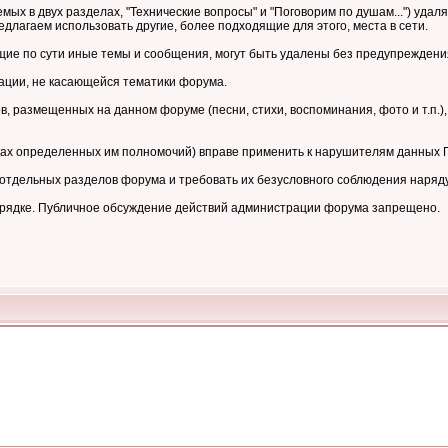
мых в двух разделах, "Технические вопросы" и "Поговорим по душам...") уд
длагаем использовать другие, более подходящие для этого, места в сети.
е по сути иные темы и сообщения, могут быть удалены без предупреждени
ции, не касающейся тематики форума.
 размещенных на данном форуме (песни, стихи, воспоминания, фото и т.п.),
ках определенных им полномочий) вправе применить к нарушителям данных
тдельных разделов форума и требовать их безусловного соблюдения наряд
орядке. Публичное обсуждение действий администрации форума запрещено.