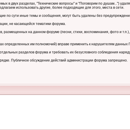
мых в двух разделах, "Технические вопросы" и "Поговорим по душам...") уд
длагаем использовать другие, более подходящие для этого, места в сети.
е по сути иные темы и сообщения, могут быть удалены без предупреждени
ции, не касающейся тематики форума.
 размещенных на данном форуме (песни, стихи, воспоминания, фото и т.п.),
ках определенных им полномочий) вправе применить к нарушителям данных
тдельных разделов форума и требовать их безусловного соблюдения наряд
орядке. Публичное обсуждение действий администрации форума запрещено.