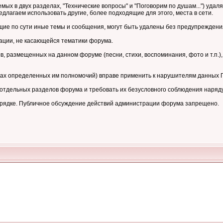
мых в двух разделах, "Технические вопросы" и "Поговорим по душам...") уд
длагаем использовать другие, более подходящие для этого, места в сети.
е по сути иные темы и сообщения, могут быть удалены без предупреждени
ции, не касающейся тематики форума.
 размещенных на данном форуме (песни, стихи, воспоминания, фото и т.п.),
ках определенных им полномочий) вправе применить к нарушителям данных
тдельных разделов форума и требовать их безусловного соблюдения наряд
орядке. Публичное обсуждение действий администрации форума запрещено.