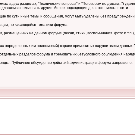
мых в двух разделах, "Технические вопросы" и "Поговорим по душам...") уд
длагаем использовать другие, более подходящие для этого, места в сети.
е по сути иные темы и сообщения, могут быть удалены без предупреждени
ции, не касающейся тематики форума.
 размещенных на данном форуме (песни, стихи, воспоминания, фото и т.п.),
ках определенных им полномочий) вправе применить к нарушителям данных
тдельных разделов форума и требовать их безусловного соблюдения наряд
орядке. Публичное обсуждение действий администрации форума запрещено.