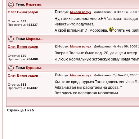
Тема:
Курьезы.
Олег Виноградов
Форум:
Мысли вслух
Добавлено: Вт Фев 14, 2006
Ну, таких приколоы много.НА "автомат выводи
Ответы:
333
невесть что подумает.
Просмотры:
494337
А свой вспомнит И. Морозова.
опять же, запр
Тема:
Морозы...
Олег Виноградов
Форум:
Мысли вслух
Добавлено: Чт Фев 09, 2006 
Вчера в Таллине было под -20, да еще и ветер
Ответы:
130
Я любю нормальную эстонскую зиму ,когда тем
Просмотры:
204408
Тема:
Курьезы.
Олег Виноградов
Форум:
Мысли вслух
Добавлено: Ср Фев 01, 2006
Хм ,тоже вроде курьез.Так вот,здесь есть http:/
Ответы:
333
Афганистан мы раскатаем на дрова. "
Просмотры:
494337
Вот здесь ее переделка морпехами ...
Страница
1
из
5