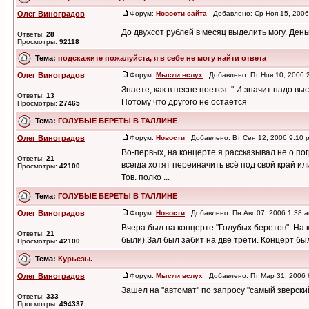
Олег Виноградов
Форум:
Новости сайта
Добавлено: Ср Ноя 15, 200
До двухсот рублей в месяц выделить могу. День
Ответы:
28
Просмотры:
92118
Тема:
подскажите пожалуйста, я в себе не могу найти ответа
Олег Виноградов
Форум:
Мысли вслух
Добавлено: Пт Ноя 10, 2006 
Знаете, как в песне поется :" И значит надо выс
Ответы:
13
Потому что другого не остается
Просмотры:
27465
Тема:
ГОЛУБЫЕ БЕРЕТЫ В ТАЛЛИНЕ
Олег Виноградов
Форум:
Новости
Добавлено: Вт Сен 12, 2006 9:10
Во-первых, на концерте я рассказывал не о пог
Ответы:
21
всегда хотят переиначить всё под свой край или 
Просмотры:
42100
Тов. полко ...
Тема:
ГОЛУБЫЕ БЕРЕТЫ В ТАЛЛИНЕ
Олег Виноградов
Форум:
Новости
Добавлено: Пн Авг 07, 2006 1:38
Вчера был на концерте "Голубых беретов". На 
Ответы:
21
были).Зал был забит на две трети. Концерт 
Просмотры:
42100
Тема:
Курьезы.
Олег Виноградов
Форум:
Мысли вслух
Добавлено: Пт Мар 31, 2006
Зашел на "автомат" по запросу "самый зверски
Ответы:
333
Просмотры:
494337