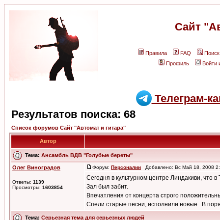
Сайт "А
Правила
FAQ
Поиск
Профиль
Войти 
Телеграм-ка
Результатов поиска: 68
Список форумов Сайт "Автомат и гитара"
Автор
Тема:
Ансамбль ВДВ "Голубые береты"
Олег Виноградов
Форум:
Персоналии
Добавлено: Вс Май 18, 2008 2
Сегодня в культурном центре Линдакиви, что в
Ответы:
1139
Зал был забит.
Просмотры:
1603854
Впечатления от концерта строго положительн
Спели старые песни, исполнили новые . В поря 
Тема:
Серьезная тема для серьезных людей