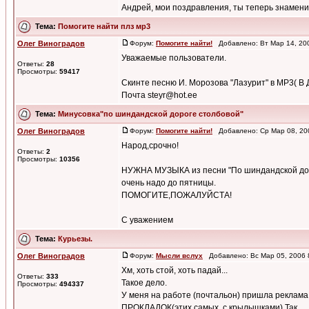
Андрей, мои поздравления, ты теперь знамени
Тема:
Помогите найти плз мр3
Олег Виноградов
Форум:
Помогите найти!
Добавлено: Вт Мар 14, 20
Уважаемые пользователи.
Ответы:
28
Просмотры:
59417
Скинте песню И. Морозова "Лазурит" в МР3( В 
Почта steyr@hot.ee
Тема:
Минусовка"по шиндандской дороге столбовой"
Олег Виноградов
Форум:
Помогите найти!
Добавлено: Ср Мар 08, 20
Народ,срочно!
Ответы:
2
Просмотры:
10356
НУЖНА МУЗЫКА из песни "По шиндандской дорог
очень надо до пятницы.
ПОМОГИТЕ,ПОЖАЛУЙСТА!
С уважением
Тема:
Курьезы.
Олег Виноградов
Форум:
Мысли вслух
Добавлено: Вс Мар 05, 2006
Хм, хоть стой, хоть падай...
Ответы:
333
Такое дело.
Просмотры:
494337
У меня на работе (почтальон) пришла реклама.
ПРОКЛАДОК(этих самых. с крылышками).Так ...