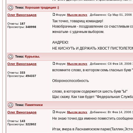
Тема:
Хорошая традиция :)
Олег Виноградов
Форум:
Мысли вслух
Добавлено: Ср Мар 01, 2006
Так точно, товарищ командир!
Ответы:
187
Новобрачным - поздравление со счастливым с
Просмотры:
348998
женатым- с удачным выбором.
АНДРЕЮ:
НЕ КИСНУТЬ И ДЕРЖАТЬ ХВОСТ ПИСТОЛЕТОМ! н
Тема:
Курьезы.
Олег Виноградов
Форум:
Мысли вслух
Добавлено: Сб Фев 18, 2006
вспомните слово, в котором семь гласных букв 
Ответы:
333
Просмотры:
494337
Обороноспособность
слово, в котором содержится шесть букв "Ы"
Щас скажу. Как там будет "Федеральная Служба 
Тема:
Памятники
Олег Виноградов
Форум:
Мысли вслух
Добавлено: Вт Фев 14, 2006
Не знаю точно,гда именно поместить сообщение
Ответы:
143
Просмотры:
322802
Итак, вчера в Ласнамяэском парке(Таллин,Эст