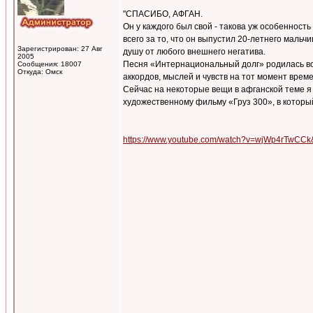
"СПАСИБО, АФГАН.
Он у каждого был свой - такова уж особенност
всего за то, что он выпустил 20-летнего маль
Зарегистрирован: 27 Авг
душу от любого внешнего негатива.
2005
Песня «Интернациональный долг» родилась вско
Сообщения: 18007
Откуда: Омск
аккордов, мыслей и чувств на тот момент време
Сейчас на некоторые вещи в афганской теме я с
художественному фильму «Груз 300», в который
https://www.youtube.com/watch?v=wjWp4rTwCCk