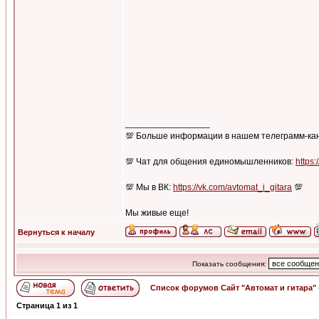
_________________
💯 Больше информации в нашем телеграмм-ка
💯 Чат для общения единомышленников:
https:
💯 Мы в ВК:
https://vk.com/avtomat_i_gitara
💯
Мы живые еще!
Вернуться к началу
Показать сообщения:
Список форумов Сайт "Автомат и гитара"
Страница
1
из
1